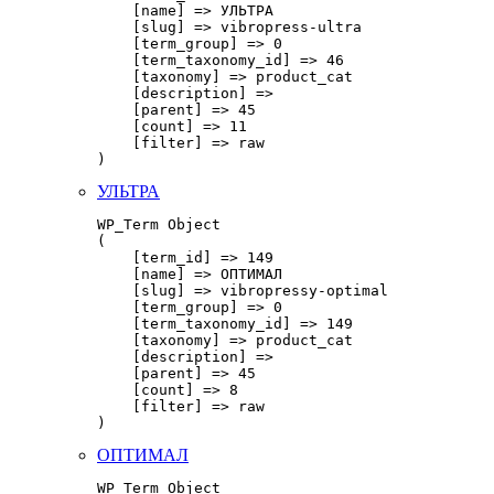
    [name] => УЛЬТРА

    [slug] => vibropress-ultra

    [term_group] => 0

    [term_taxonomy_id] => 46

    [taxonomy] => product_cat

    [description] => 

    [parent] => 45

    [count] => 11

    [filter] => raw

УЛЬТРА
WP_Term Object

(

    [term_id] => 149

    [name] => ОПТИМАЛ

    [slug] => vibropressy-optimal

    [term_group] => 0

    [term_taxonomy_id] => 149

    [taxonomy] => product_cat

    [description] => 

    [parent] => 45

    [count] => 8

    [filter] => raw

ОПТИМАЛ
WP_Term Object
