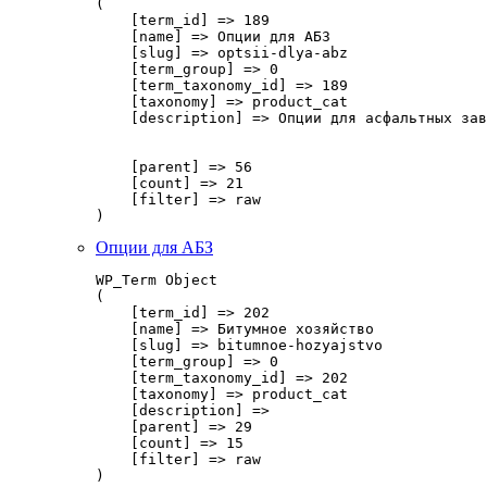
(

    [term_id] => 189

    [name] => Опции для АБЗ

    [slug] => optsii-dlya-abz

    [term_group] => 0

    [term_taxonomy_id] => 189

    [taxonomy] => product_cat

    [description] => Опции для асфальтных зав
    [parent] => 56

    [count] => 21

    [filter] => raw

Опции для АБЗ
WP_Term Object

(

    [term_id] => 202

    [name] => Битумное хозяйство

    [slug] => bitumnoe-hozyajstvo

    [term_group] => 0

    [term_taxonomy_id] => 202

    [taxonomy] => product_cat

    [description] => 

    [parent] => 29

    [count] => 15

    [filter] => raw
