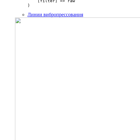
    [filter] => raw

Линии вибропрессования