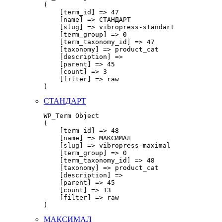
(

    [term_id] => 47

    [name] => СТАНДАРТ

    [slug] => vibropress-standart

    [term_group] => 0

    [term_taxonomy_id] => 47

    [taxonomy] => product_cat

    [description] => 

    [parent] => 45

    [count] => 3

    [filter] => raw

СТАНДАРТ
WP_Term Object

(

    [term_id] => 48

    [name] => МАКСИМАЛ

    [slug] => vibropress-maximal

    [term_group] => 0

    [term_taxonomy_id] => 48

    [taxonomy] => product_cat

    [description] => 

    [parent] => 45

    [count] => 13

    [filter] => raw

МАКСИМАЛ