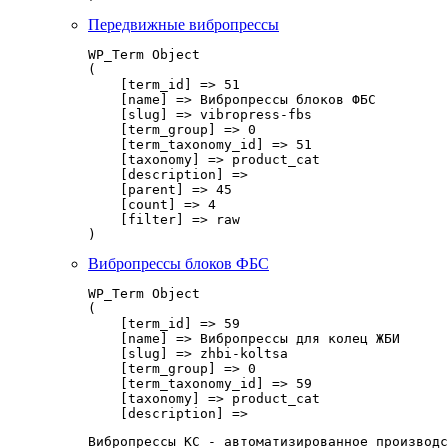
Передвижные вибропрессы
WP_Term Object

(

    [term_id] => 51

    [name] => Вибропрессы блоков ФБС

    [slug] => vibropress-fbs

    [term_group] => 0

    [term_taxonomy_id] => 51

    [taxonomy] => product_cat

    [description] => 

    [parent] => 45

    [count] => 4

    [filter] => raw

Вибропрессы блоков ФБС
WP_Term Object

(

    [term_id] => 59

    [name] => Вибропрессы для колец ЖБИ

    [slug] => zhbi-koltsa

    [term_group] => 0

    [term_taxonomy_id] => 59

    [taxonomy] => product_cat

    [description] => 
Вибропрессы КС - автоматизированное производс