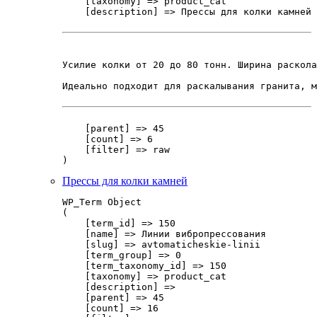
    [taxonomy] => product_cat

    [description] => Прессы для колки камней 
Усилие колки от 20 до 80 тонн. Ширина раскола
Идеально подходит для раскалывания гранита, м
    [parent] => 45

    [count] => 6

    [filter] => raw

Прессы для колки камней
WP_Term Object

(

    [term_id] => 150

    [name] => Линии вибропрессования

    [slug] => avtomaticheskie-linii

    [term_group] => 0

    [term_taxonomy_id] => 150

    [taxonomy] => product_cat

    [description] => 

    [parent] => 45

    [count] => 16
