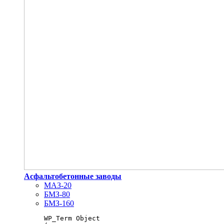
Асфальтобетонные заводы
МАЗ-20
БМЗ-80
БМЗ-160
WP_Term Object
