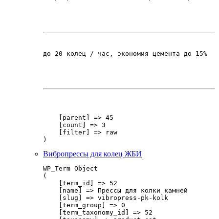
до 20 колец / час, экономия цемента до 15%
    [parent] => 45

    [count] => 3

    [filter] => raw

Вибропрессы для колец ЖБИ
WP_Term Object

(

    [term_id] => 52

    [name] => Прессы для колки камней

    [slug] => vibropress-pk-kolk

    [term_group] => 0

    [term_taxonomy_id] => 52
