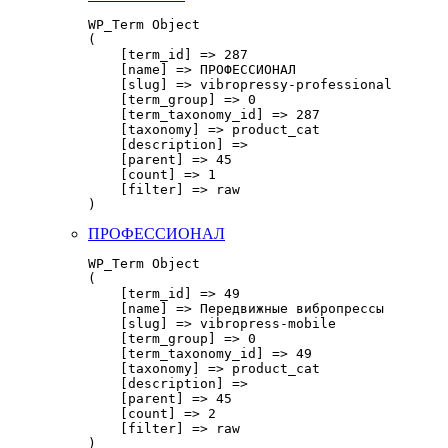
WP_Term Object

(

    [term_id] => 287

    [name] => ПРОФЕССИОНАЛ

    [slug] => vibropressy-professional

    [term_group] => 0

    [term_taxonomy_id] => 287

    [taxonomy] => product_cat

    [description] => 

    [parent] => 45

    [count] => 1

    [filter] => raw

ПРОФЕССИОНАЛ
WP_Term Object

(

    [term_id] => 49

    [name] => Передвижные вибропрессы

    [slug] => vibropress-mobile

    [term_group] => 0

    [term_taxonomy_id] => 49

    [taxonomy] => product_cat

    [description] => 

    [parent] => 45

    [count] => 2

    [filter] => raw
