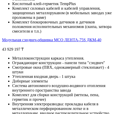
Кислотный клей-герметик TempPlus
Комплект силовых кабелей и кабелей управления,
защищенных металлорукавом (в мобильных заводах уже
проложены в раме)
Комплект блокировочных датчиков и датчиков
положения исполнительных механизмов (скипа, затвора
смесителя и т.п.)
Модульная сэндвич-обшивка МСО ЛЕНТА-75S ДКМ-40
43 929 197
₸
Металлоконструкции каркаса утепления.
Ограждающие конструкции - панели типа "сэндвич"
Смотровые окна (ПВХ, однокамерный стеклопакет) - 4
штуки
Утепленная входная дверь - 1 штука
Доборные элементы
Система автономного воздушно-водяного отопления
внутреннего пространства завода
Комплект для сборки конструкций (метизы, пена,
герметик и прочее)
Внутренняя электроразводка: прокладка кабеля в
металлическом перфорированном лотке и в
металлорукаве, вводное распределительное устройство