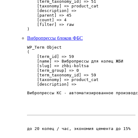
    [term_taxonomy_id] => 51

    [taxonomy] => product_cat

    [description] => 

    [parent] => 45

    [count] => 4

    [filter] => raw

Вибропрессы блоков ФБС
WP_Term Object

(

    [term_id] => 59

    [name] => Вибропрессы для колец ЖБИ

    [slug] => zhbi-koltsa

    [term_group] => 0

    [term_taxonomy_id] => 59

    [taxonomy] => product_cat

    [description] => 
Вибропрессы КС - автоматизированное производс
до 20 колец / час, экономия цемента до 15%