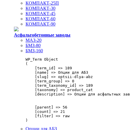
КОМПАКТ-25П
КОМПАКТ-30
КОМПАКТ-45
КОМПАКТ-60
КОМПАКТ-90
Асфальтобетонные заводы
МАЗ-20
БМЗ-80
БМЗ-160
WP_Term Object

(

    [term_id] => 189

    [name] => Опции для АБЗ

    [slug] => optsii-dlya-abz

    [term_group] => 0

    [term_taxonomy_id] => 189

    [taxonomy] => product_cat

    [description] => Опции для асфальтных зав
    [parent] => 56

    [count] => 21

    [filter] => raw

Опции для АБЗ