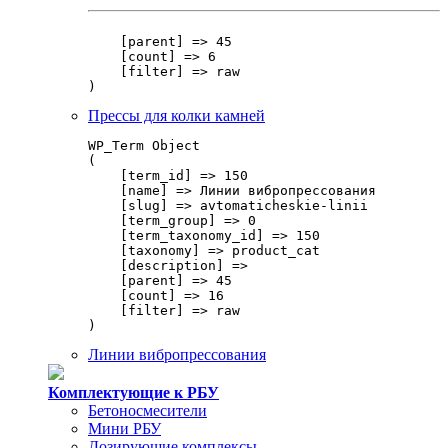
    [parent] => 45

    [count] => 6

    [filter] => raw

Прессы для колки камней
WP_Term Object

(

    [term_id] => 150

    [name] => Линии вибропрессования

    [slug] => avtomaticheskie-linii

    [term_group] => 0

    [term_taxonomy_id] => 150

    [taxonomy] => product_cat

    [description] => 

    [parent] => 45

    [count] => 16

    [filter] => raw

Линии вибропрессования
Комплектующие к РБУ
Бетоносмесители
Мини РБУ
Дозирующие комплексы