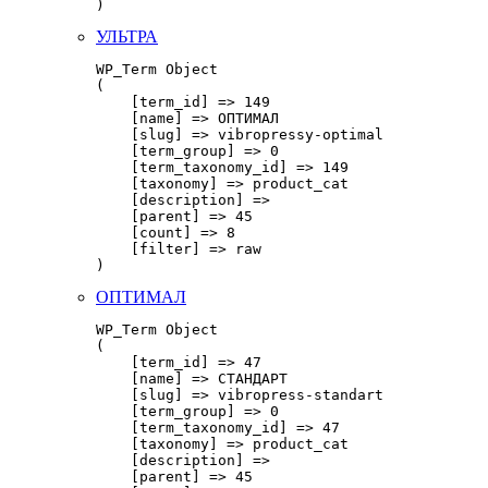
УЛЬТРА
WP_Term Object

(

    [term_id] => 149

    [name] => ОПТИМАЛ

    [slug] => vibropressy-optimal

    [term_group] => 0

    [term_taxonomy_id] => 149

    [taxonomy] => product_cat

    [description] => 

    [parent] => 45

    [count] => 8

    [filter] => raw

ОПТИМАЛ
WP_Term Object

(

    [term_id] => 47

    [name] => СТАНДАРТ

    [slug] => vibropress-standart

    [term_group] => 0

    [term_taxonomy_id] => 47

    [taxonomy] => product_cat

    [description] => 

    [parent] => 45
