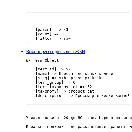
    [parent] => 45

    [count] => 3

    [filter] => raw

Вибропрессы для колец ЖБИ
WP_Term Object

(

    [term_id] => 52

    [name] => Прессы для колки камней

    [slug] => vibropress-pk-kolk

    [term_group] => 0

    [term_taxonomy_id] => 52

    [taxonomy] => product_cat

    [description] => Прессы для колки камней 
Усилие колки от 20 до 80 тонн. Ширина раскола
Идеально подходит для раскалывания гранита, м