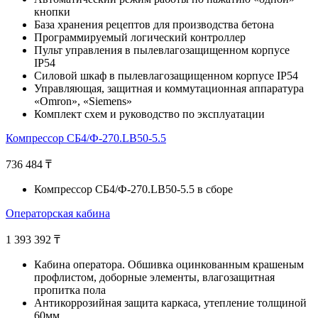
кнопки
База хранения рецептов для производства бетона
Программируемый логический контроллер
Пульт управления в пылевлагозащищенном корпусе
IP54
Силовой шкаф в пылевлагозащищенном корпусе IP54
Управляющая, защитная и коммутационная аппаратура
«Omron», «Siemens»
Комплект схем и руководство по эксплуатации
Компрессор СБ4/Ф-270.LB50-5.5
736 484
₸
Компрессор СБ4/Ф-270.LB50-5.5 в сборе
Операторская кабина
1 393 392
₸
Кабина оператора. Обшивка оцинкованным крашеным
профлистом, доборные элементы, влагозащитная
пропитка пола
Антикоррозийная защита каркаса, утепление толщиной
60мм