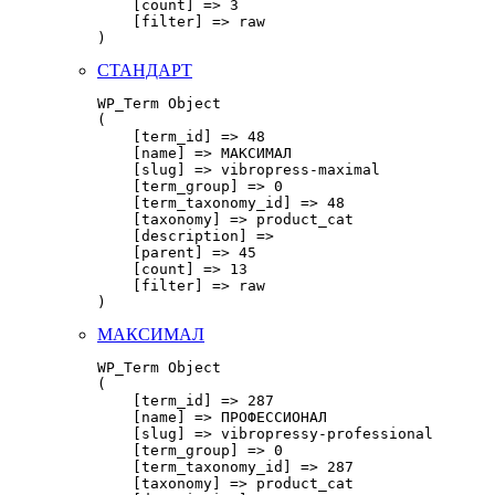
    [count] => 3

    [filter] => raw

СТАНДАРТ
WP_Term Object

(

    [term_id] => 48

    [name] => МАКСИМАЛ

    [slug] => vibropress-maximal

    [term_group] => 0

    [term_taxonomy_id] => 48

    [taxonomy] => product_cat

    [description] => 

    [parent] => 45

    [count] => 13

    [filter] => raw

МАКСИМАЛ
WP_Term Object

(

    [term_id] => 287

    [name] => ПРОФЕССИОНАЛ

    [slug] => vibropressy-professional

    [term_group] => 0

    [term_taxonomy_id] => 287

    [taxonomy] => product_cat
