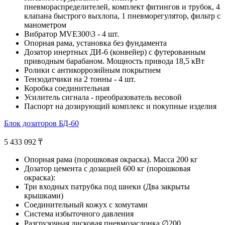
пневмораспределителей, комплект фитингов и трубок, 4
клапана быстрого выхлопа, 1 пневморегулятор, фильтр с
манометром
Вибратор MVE300\3 - 4 шт.
Опорная рама, установка без фундамента
Дозатор инертных ДИ-6 (конвейер) с футерованным
приводным барабаном. Мощность привода 18,5 кВт
Ролики с антикоррозийным покрытием
Тензодатчики на 2 тонны - 4 шт.
Коробка соединительная
Усилитель сигнала - преобразователь весовой
Паспорт на дозирующий комплекс и покупные изделия
Блок дозаторов БД-60
5 433 092
₸
Опорная рама (порошковая окраска). Масса 200 кг
Дозатор цемента с дозацией 600 кг (порошковая
окраска):
Три входных патрубка под шнеки (Два закрыты
крышками)
Соединительный кожух с хомутами
Система избыточного давления
Разгрузочная дисковая пневмозаслонка ∅200