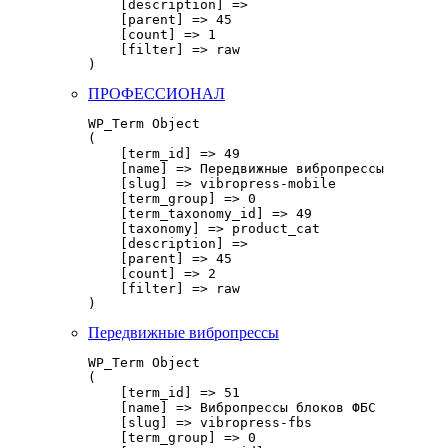
    [description] => 

    [parent] => 45

    [count] => 1

    [filter] => raw

ПРОФЕССИОНАЛ
WP_Term Object

(

    [term_id] => 49

    [name] => Передвижные вибропрессы

    [slug] => vibropress-mobile

    [term_group] => 0

    [term_taxonomy_id] => 49

    [taxonomy] => product_cat

    [description] => 

    [parent] => 45

    [count] => 2

    [filter] => raw

Передвижные вибропрессы
WP_Term Object

(

    [term_id] => 51

    [name] => Вибропрессы блоков ФБС

    [slug] => vibropress-fbs

    [term_group] => 0
