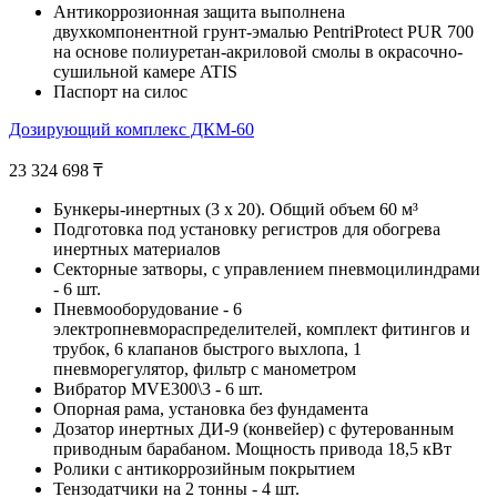
Антикоррозионная защита выполнена
двухкомпонентной грунт-эмалью PentriProtect PUR 700
на основе полиуретан-акриловой смолы в окрасочно-
сушильной камере ATIS
Паспорт на силос
Дозирующий комплекс ДКМ-60
23 324 698
₸
Бункеры-инертных (3 х 20). Общий объем 60 м³
Подготовка под установку регистров для обогрева
инертных материалов
Секторные затворы, с управлением пневмоцилиндрами
- 6 шт.
Пневмооборудование - 6
электропневмораспределителей, комплект фитингов и
трубок, 6 клапанов быстрого выхлопа, 1
пневморегулятор, фильтр с манометром
Вибратор MVE300\3 - 6 шт.
Опорная рама, установка без фундамента
Дозатор инертных ДИ-9 (конвейер) с футерованным
приводным барабаном. Мощность привода 18,5 кВт
Ролики с антикоррозийным покрытием
Тензодатчики на 2 тонны - 4 шт.