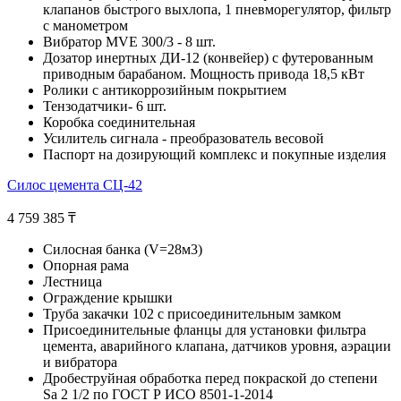
клапанов быстрого выхлопа, 1 пневморегулятор, фильтр
с манометром
Вибратор MVE 300/3 - 8 шт.
Дозатор инертных ДИ-12 (конвейер) с футерованным
приводным барабаном. Мощность привода 18,5 кВт
Ролики с антикоррозийным покрытием
Тензодатчики- 6 шт.
Коробка соединительная
Усилитель сигнала - преобразователь весовой
Паспорт на дозирующий комплекс и покупные изделия
Силос цемента СЦ-42
4 759 385
₸
Силосная банка (V=28м3)
Опорная рама
Лестница
Ограждение крышки
Труба закачки 102 с присоединительным замком
Присоединительные фланцы для установки фильтра
цемента, аварийного клапана, датчиков уровня, аэрации
и вибратора
Дробеструйная обработка перед покраской до степени
Sa 2 1/2 по ГОСТ Р ИСО 8501-1-2014