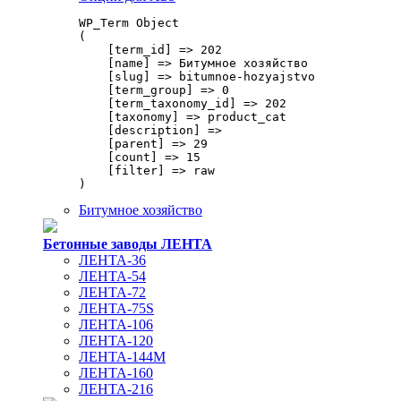
WP_Term Object

(

    [term_id] => 202

    [name] => Битумное хозяйство

    [slug] => bitumnoe-hozyajstvo

    [term_group] => 0

    [term_taxonomy_id] => 202

    [taxonomy] => product_cat

    [description] => 

    [parent] => 29

    [count] => 15

    [filter] => raw

Битумное хозяйство
Бетонные заводы ЛЕНТА
ЛЕНТА-36
ЛЕНТА-54
ЛЕНТА-72
ЛЕНТА-75S
ЛЕНТА-106
ЛЕНТА-120
ЛЕНТА-144М
ЛЕНТА-160
ЛЕНТА-216