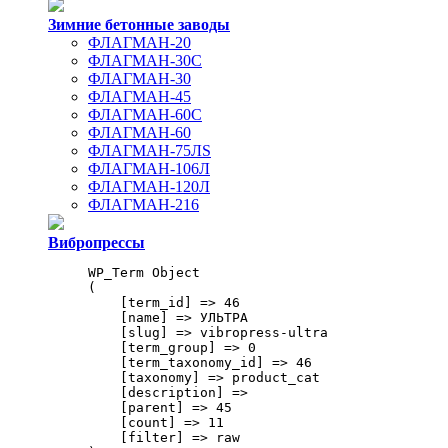
Зимние бетонные заводы
ФЛАГМАН-20
ФЛАГМАН-30С
ФЛАГМАН-30
ФЛАГМАН-45
ФЛАГМАН-60С
ФЛАГМАН-60
ФЛАГМАН-75ЛS
ФЛАГМАН-106Л
ФЛАГМАН-120Л
ФЛАГМАН-216
Вибропрессы
WP_Term Object

(

    [term_id] => 46

    [name] => УЛЬТРА

    [slug] => vibropress-ultra

    [term_group] => 0

    [term_taxonomy_id] => 46

    [taxonomy] => product_cat

    [description] => 

    [parent] => 45

    [count] => 11

    [filter] => raw
