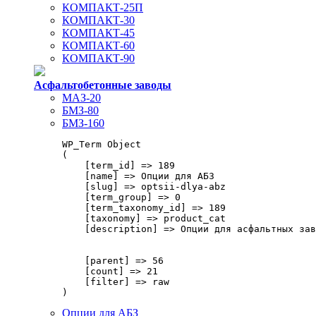
КОМПАКТ-25П
КОМПАКТ-30
КОМПАКТ-45
КОМПАКТ-60
КОМПАКТ-90
Асфальтобетонные заводы
МАЗ-20
БМЗ-80
БМЗ-160
WP_Term Object

(

    [term_id] => 189

    [name] => Опции для АБЗ

    [slug] => optsii-dlya-abz

    [term_group] => 0

    [term_taxonomy_id] => 189

    [taxonomy] => product_cat

    [description] => Опции для асфальтных зав
    [parent] => 56

    [count] => 21

    [filter] => raw

Опции для АБЗ