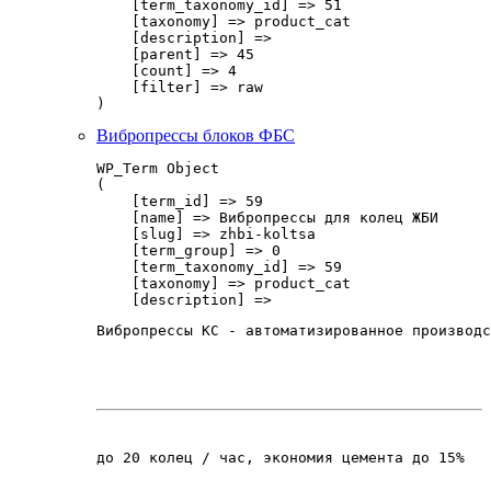
    [term_taxonomy_id] => 51

    [taxonomy] => product_cat

    [description] => 

    [parent] => 45

    [count] => 4

    [filter] => raw

Вибропрессы блоков ФБС
WP_Term Object

(

    [term_id] => 59

    [name] => Вибропрессы для колец ЖБИ

    [slug] => zhbi-koltsa

    [term_group] => 0

    [term_taxonomy_id] => 59

    [taxonomy] => product_cat

    [description] => 
Вибропрессы КС - автоматизированное производс
до 20 колец / час, экономия цемента до 15%