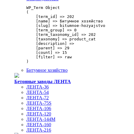
WP_Term Object

(

    [term_id] => 202

    [name] => Битумное хозяйство

    [slug] => bitumnoe-hozyajstvo

    [term_group] => 0

    [term_taxonomy_id] => 202

    [taxonomy] => product_cat

    [description] => 

    [parent] => 29

    [count] => 15

    [filter] => raw

Битумное хозяйство
Бетонные заводы ЛЕНТА
ЛЕНТА-36
ЛЕНТА-54
ЛЕНТА-72
ЛЕНТА-75S
ЛЕНТА-106
ЛЕНТА-120
ЛЕНТА-144М
ЛЕНТА-160
ЛЕНТА-216