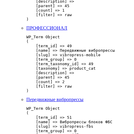
    [description] => 

    [parent] => 45

    [count] => 1

    [filter] => raw

ПРОФЕССИОНАЛ
WP_Term Object

(

    [term_id] => 49

    [name] => Передвижные вибропрессы

    [slug] => vibropress-mobile

    [term_group] => 0

    [term_taxonomy_id] => 49

    [taxonomy] => product_cat

    [description] => 

    [parent] => 45

    [count] => 2

    [filter] => raw

Передвижные вибропрессы
WP_Term Object

(

    [term_id] => 51

    [name] => Вибропрессы блоков ФБС

    [slug] => vibropress-fbs

    [term_group] => 0
