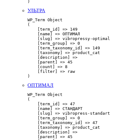
УЛЬТРА
WP_Term Object

(

    [term_id] => 149

    [name] => ОПТИМАЛ

    [slug] => vibropressy-optimal

    [term_group] => 0

    [term_taxonomy_id] => 149

    [taxonomy] => product_cat

    [description] => 

    [parent] => 45

    [count] => 8

    [filter] => raw

ОПТИМАЛ
WP_Term Object

(

    [term_id] => 47

    [name] => СТАНДАРТ

    [slug] => vibropress-standart

    [term_group] => 0

    [term_taxonomy_id] => 47

    [taxonomy] => product_cat

    [description] => 

    [parent] => 45
