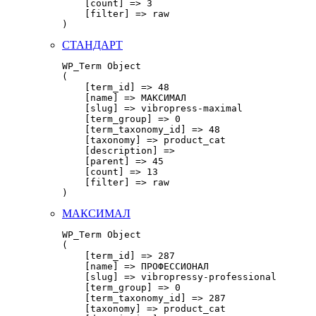
    [count] => 3

    [filter] => raw

СТАНДАРТ
WP_Term Object

(

    [term_id] => 48

    [name] => МАКСИМАЛ

    [slug] => vibropress-maximal

    [term_group] => 0

    [term_taxonomy_id] => 48

    [taxonomy] => product_cat

    [description] => 

    [parent] => 45

    [count] => 13

    [filter] => raw

МАКСИМАЛ
WP_Term Object

(

    [term_id] => 287

    [name] => ПРОФЕССИОНАЛ

    [slug] => vibropressy-professional

    [term_group] => 0

    [term_taxonomy_id] => 287

    [taxonomy] => product_cat
