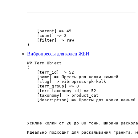
    [parent] => 45

    [count] => 3

    [filter] => raw

Вибропрессы для колец ЖБИ
WP_Term Object

(

    [term_id] => 52

    [name] => Прессы для колки камней

    [slug] => vibropress-pk-kolk

    [term_group] => 0

    [term_taxonomy_id] => 52

    [taxonomy] => product_cat

    [description] => Прессы для колки камней 
Усилие колки от 20 до 80 тонн. Ширина раскола
Идеально подходит для раскалывания гранита, м