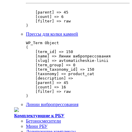
    [parent] => 45

    [count] => 6

    [filter] => raw

Прессы для колки камней
WP_Term Object

(

    [term_id] => 150

    [name] => Линии вибропрессования

    [slug] => avtomaticheskie-linii

    [term_group] => 0

    [term_taxonomy_id] => 150

    [taxonomy] => product_cat

    [description] => 

    [parent] => 45

    [count] => 16

    [filter] => raw

Линии вибропрессования
Комплектующие к РБУ
Бетоносмесители
Мини РБУ
Дозирующие комплексы