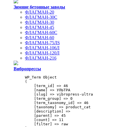
Зимние бетонные заводы
ФЛАГМАН-20
ФЛАГМАН-30С
ФЛАГМАН-30
ФЛАГМАН-45
ФЛАГМАН-60С
ФЛАГМАН-60
ФЛАГМАН-75ЛS
ФЛАГМАН-106Л
ФЛАГМАН-120Л
ФЛАГМАН-216
Вибропрессы
WP_Term Object

(

    [term_id] => 46

    [name] => УЛЬТРА

    [slug] => vibropress-ultra

    [term_group] => 0

    [term_taxonomy_id] => 46

    [taxonomy] => product_cat

    [description] => 

    [parent] => 45

    [count] => 11

    [filter] => raw
