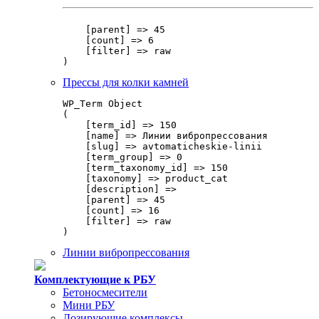
    [parent] => 45

    [count] => 6

    [filter] => raw

Прессы для колки камней
WP_Term Object

(

    [term_id] => 150

    [name] => Линии вибропрессования

    [slug] => avtomaticheskie-linii

    [term_group] => 0

    [term_taxonomy_id] => 150

    [taxonomy] => product_cat

    [description] => 

    [parent] => 45

    [count] => 16

    [filter] => raw

Линии вибропрессования
Комплектующие к РБУ
Бетоносмесители
Мини РБУ
Дозирующие комплексы