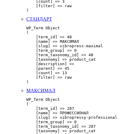
    [count] => 3

    [filter] => raw

СТАНДАРТ
WP_Term Object

(

    [term_id] => 48

    [name] => МАКСИМАЛ

    [slug] => vibropress-maximal

    [term_group] => 0

    [term_taxonomy_id] => 48

    [taxonomy] => product_cat

    [description] => 

    [parent] => 45

    [count] => 13

    [filter] => raw

МАКСИМАЛ
WP_Term Object

(

    [term_id] => 287

    [name] => ПРОФЕССИОНАЛ

    [slug] => vibropressy-professional

    [term_group] => 0

    [term_taxonomy_id] => 287

    [taxonomy] => product_cat
