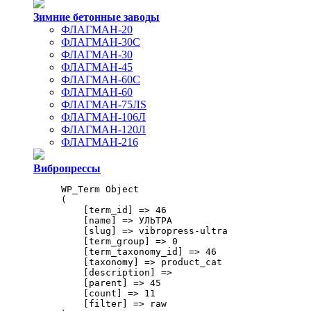
Зимние бетонные заводы
ФЛАГМАН-20
ФЛАГМАН-30С
ФЛАГМАН-30
ФЛАГМАН-45
ФЛАГМАН-60С
ФЛАГМАН-60
ФЛАГМАН-75ЛS
ФЛАГМАН-106Л
ФЛАГМАН-120Л
ФЛАГМАН-216
Вибропрессы
WP_Term Object

(

    [term_id] => 46

    [name] => УЛЬТРА

    [slug] => vibropress-ultra

    [term_group] => 0

    [term_taxonomy_id] => 46

    [taxonomy] => product_cat

    [description] => 

    [parent] => 45

    [count] => 11

    [filter] => raw
