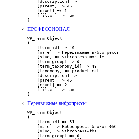
    [description] => 

    [parent] => 45

    [count] => 1

    [filter] => raw

ПРОФЕССИОНАЛ
WP_Term Object

(

    [term_id] => 49

    [name] => Передвижные вибропрессы

    [slug] => vibropress-mobile

    [term_group] => 0

    [term_taxonomy_id] => 49

    [taxonomy] => product_cat

    [description] => 

    [parent] => 45

    [count] => 2

    [filter] => raw

Передвижные вибропрессы
WP_Term Object

(

    [term_id] => 51

    [name] => Вибропрессы блоков ФБС

    [slug] => vibropress-fbs

    [term_group] => 0
