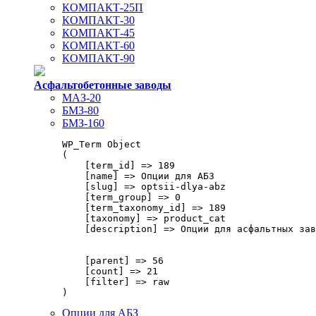
КОМПАКТ-25П
КОМПАКТ-30
КОМПАКТ-45
КОМПАКТ-60
КОМПАКТ-90
Асфальтобетонные заводы
МАЗ-20
БМЗ-80
БМЗ-160
WP_Term Object

(

    [term_id] => 189

    [name] => Опции для АБЗ

    [slug] => optsii-dlya-abz

    [term_group] => 0

    [term_taxonomy_id] => 189

    [taxonomy] => product_cat

    [description] => Опции для асфальтных зав
    [parent] => 56

    [count] => 21

    [filter] => raw

Опции для АБЗ