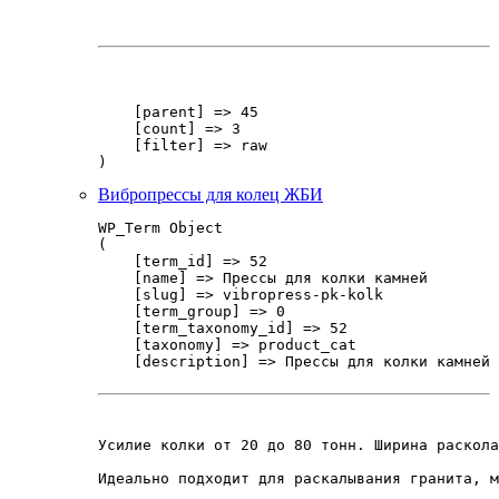
    [parent] => 45

    [count] => 3

    [filter] => raw

Вибропрессы для колец ЖБИ
WP_Term Object

(

    [term_id] => 52

    [name] => Прессы для колки камней

    [slug] => vibropress-pk-kolk

    [term_group] => 0

    [term_taxonomy_id] => 52

    [taxonomy] => product_cat

    [description] => Прессы для колки камней 
Усилие колки от 20 до 80 тонн. Ширина раскола
Идеально подходит для раскалывания гранита, м