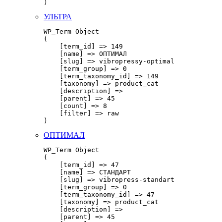
УЛЬТРА
WP_Term Object

(

    [term_id] => 149

    [name] => ОПТИМАЛ

    [slug] => vibropressy-optimal

    [term_group] => 0

    [term_taxonomy_id] => 149

    [taxonomy] => product_cat

    [description] => 

    [parent] => 45

    [count] => 8

    [filter] => raw

ОПТИМАЛ
WP_Term Object

(

    [term_id] => 47

    [name] => СТАНДАРТ

    [slug] => vibropress-standart

    [term_group] => 0

    [term_taxonomy_id] => 47

    [taxonomy] => product_cat

    [description] => 

    [parent] => 45
