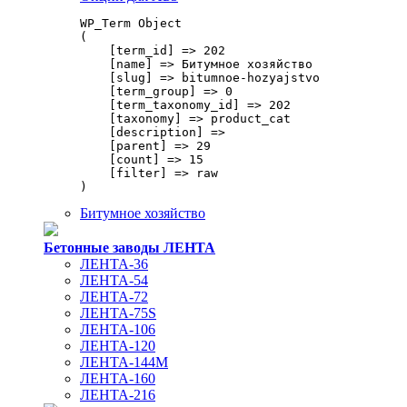
WP_Term Object

(

    [term_id] => 202

    [name] => Битумное хозяйство

    [slug] => bitumnoe-hozyajstvo

    [term_group] => 0

    [term_taxonomy_id] => 202

    [taxonomy] => product_cat

    [description] => 

    [parent] => 29

    [count] => 15

    [filter] => raw

Битумное хозяйство
Бетонные заводы ЛЕНТА
ЛЕНТА-36
ЛЕНТА-54
ЛЕНТА-72
ЛЕНТА-75S
ЛЕНТА-106
ЛЕНТА-120
ЛЕНТА-144М
ЛЕНТА-160
ЛЕНТА-216