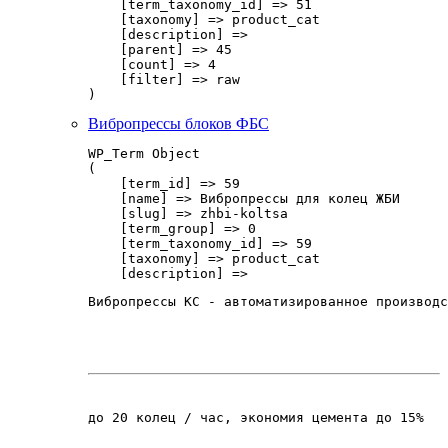
    [term_taxonomy_id] => 51

    [taxonomy] => product_cat

    [description] => 

    [parent] => 45

    [count] => 4

    [filter] => raw

Вибропрессы блоков ФБС
WP_Term Object

(

    [term_id] => 59

    [name] => Вибропрессы для колец ЖБИ

    [slug] => zhbi-koltsa

    [term_group] => 0

    [term_taxonomy_id] => 59

    [taxonomy] => product_cat

    [description] => 
Вибропрессы КС - автоматизированное производс
до 20 колец / час, экономия цемента до 15%