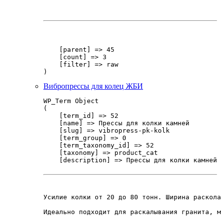
    [parent] => 45

    [count] => 3

    [filter] => raw

Вибропрессы для колец ЖБИ
WP_Term Object

(

    [term_id] => 52

    [name] => Прессы для колки камней

    [slug] => vibropress-pk-kolk

    [term_group] => 0

    [term_taxonomy_id] => 52

    [taxonomy] => product_cat

    [description] => Прессы для колки камней 
Усилие колки от 20 до 80 тонн. Ширина раскола
Идеально подходит для раскалывания гранита, м