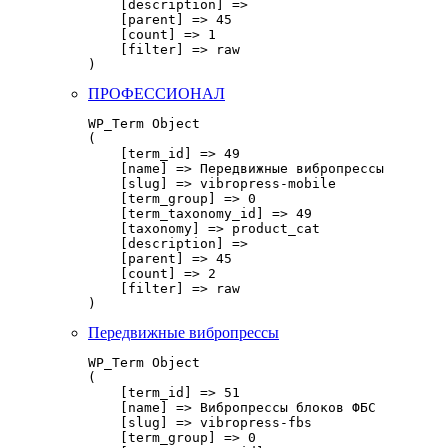
    [description] => 

    [parent] => 45

    [count] => 1

    [filter] => raw

ПРОФЕССИОНАЛ
WP_Term Object

(

    [term_id] => 49

    [name] => Передвижные вибропрессы

    [slug] => vibropress-mobile

    [term_group] => 0

    [term_taxonomy_id] => 49

    [taxonomy] => product_cat

    [description] => 

    [parent] => 45

    [count] => 2

    [filter] => raw

Передвижные вибропрессы
WP_Term Object

(

    [term_id] => 51

    [name] => Вибропрессы блоков ФБС

    [slug] => vibropress-fbs

    [term_group] => 0
