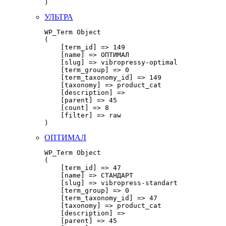
УЛЬТРА
WP_Term Object

(

    [term_id] => 149

    [name] => ОПТИМАЛ

    [slug] => vibropressy-optimal

    [term_group] => 0

    [term_taxonomy_id] => 149

    [taxonomy] => product_cat

    [description] => 

    [parent] => 45

    [count] => 8

    [filter] => raw

ОПТИМАЛ
WP_Term Object

(

    [term_id] => 47

    [name] => СТАНДАРТ

    [slug] => vibropress-standart

    [term_group] => 0

    [term_taxonomy_id] => 47

    [taxonomy] => product_cat

    [description] => 

    [parent] => 45
