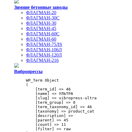
Зимние бетонные заводы
ФЛАГМАН-20
ФЛАГМАН-30С
ФЛАГМАН-30
ФЛАГМАН-45
ФЛАГМАН-60С
ФЛАГМАН-60
ФЛАГМАН-75ЛS
ФЛАГМАН-106Л
ФЛАГМАН-120Л
ФЛАГМАН-216
Вибропрессы
WP_Term Object

(

    [term_id] => 46

    [name] => УЛЬТРА

    [slug] => vibropress-ultra

    [term_group] => 0

    [term_taxonomy_id] => 46

    [taxonomy] => product_cat

    [description] => 

    [parent] => 45

    [count] => 11

    [filter] => raw
