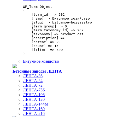
WP_Term Object

(

    [term_id] => 202

    [name] => Битумное хозяйство

    [slug] => bitumnoe-hozyajstvo

    [term_group] => 0

    [term_taxonomy_id] => 202

    [taxonomy] => product_cat

    [description] => 

    [parent] => 29

    [count] => 15

    [filter] => raw

Битумное хозяйство
Бетонные заводы ЛЕНТА
ЛЕНТА-36
ЛЕНТА-54
ЛЕНТА-72
ЛЕНТА-75S
ЛЕНТА-106
ЛЕНТА-120
ЛЕНТА-144М
ЛЕНТА-160
ЛЕНТА-216