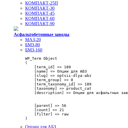
КОМПАКТ-25П
КОМПАКТ-30
КОМПАКТ-45
КОМПАКТ-60
КОМПАКТ-90
Асфальтобетонные заводы
МАЗ-20
БМЗ-80
БМЗ-160
WP_Term Object

(

    [term_id] => 189

    [name] => Опции для АБЗ

    [slug] => optsii-dlya-abz

    [term_group] => 0

    [term_taxonomy_id] => 189

    [taxonomy] => product_cat

    [description] => Опции для асфальтных зав
    [parent] => 56

    [count] => 21

    [filter] => raw

Опции для АБЗ