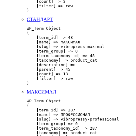
    [count] => 3

    [filter] => raw

СТАНДАРТ
WP_Term Object

(

    [term_id] => 48

    [name] => МАКСИМАЛ

    [slug] => vibropress-maximal

    [term_group] => 0

    [term_taxonomy_id] => 48

    [taxonomy] => product_cat

    [description] => 

    [parent] => 45

    [count] => 13

    [filter] => raw

МАКСИМАЛ
WP_Term Object

(

    [term_id] => 287

    [name] => ПРОФЕССИОНАЛ

    [slug] => vibropressy-professional

    [term_group] => 0

    [term_taxonomy_id] => 287

    [taxonomy] => product_cat
