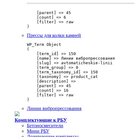
    [parent] => 45

    [count] => 6

    [filter] => raw

Прессы для колки камней
WP_Term Object

(

    [term_id] => 150

    [name] => Линии вибропрессования

    [slug] => avtomaticheskie-linii

    [term_group] => 0

    [term_taxonomy_id] => 150

    [taxonomy] => product_cat

    [description] => 

    [parent] => 45

    [count] => 16

    [filter] => raw

Линии вибропрессования
Комплектующие к РБУ
Бетоносмесители
Мини РБУ
Дозирующие комплексы