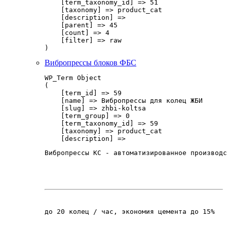
    [term_taxonomy_id] => 51

    [taxonomy] => product_cat

    [description] => 

    [parent] => 45

    [count] => 4

    [filter] => raw

Вибропрессы блоков ФБС
WP_Term Object

(

    [term_id] => 59

    [name] => Вибропрессы для колец ЖБИ

    [slug] => zhbi-koltsa

    [term_group] => 0

    [term_taxonomy_id] => 59

    [taxonomy] => product_cat

    [description] => 
Вибропрессы КС - автоматизированное производс
до 20 колец / час, экономия цемента до 15%